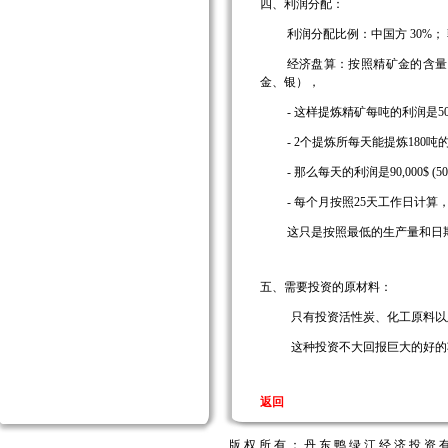
四、利润分配：
利润分配比例：中国方
30%
；
经济盘算：按照精矿金的含量
金、银），
-
这样提炼精矿每吨的利润是
5
- 2
个提炼所每天能提炼
180
吨
-
那么每天的利润是
90,000$ (50
-
每个月按照
25
天工作日计算
这只是按照最低的生产量和日
五、需要投资的原材料：
只有投资活性炭、化工原料以
这种投资不大回报巨大的好的
返回
版 权 所 有 ： 丹 东 鸭 绿 江 经 济 投 