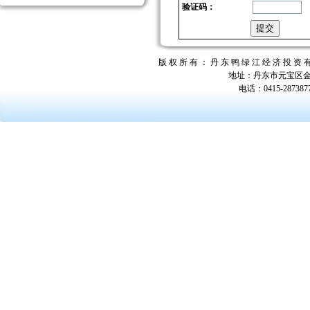
验证码：
版 权 所 有 ： 丹 东 鸭 绿 江 经 济 投 
地址：丹东市元宝区金汤
电话：0415-287387